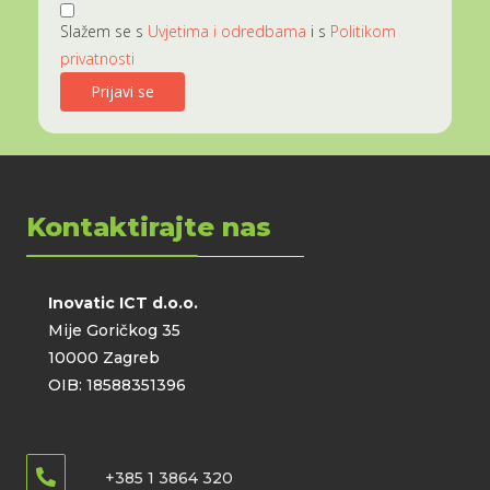
Slažem se s
Uvjetima i odredbama
i s
Politikom
privatnosti
Kontaktirajte nas
Inovatic ICT d.o.o.
Mije Goričkog 35
10000 Zagreb
OIB: 18588351396
+385 1 3864 320