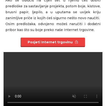
Ako se odlučiš na cijeli set u njemu češ dobiti
predloške za sastavljanje projekta, potom boje, kistove,
brusni papir, ljepilo, a u uputama se uvijek kriju
zanimljive priče iz kojih ćeš sigurno nešto novo naučiti.
Osim predložaka, odvojeno možeš naručiti i dodatni
pribor kao što su boje preko naše Internet trgovine.
Posjeti Internet trgovinu