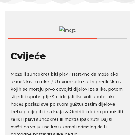
Cvijeće
Može li suncokret biti plav? Naravno da može ako
uzmeš kist u ruke :)! U ovom setu su tri predloška iz
kojih se moraju prvo odvojiti dijelovi za slike, potom
slijediti upute gdje što ide (ali tko voli upute, ako
hoćeš poslaži sve po svom guštu), zatim dijelove
treba polijepiti i na kraju zažimiriti i dobro promisliti
želiš li plavi suncokret ili možda ipak žuti! Daj si
mašti na volju i na kraju zamoli odraslog da ti
pomogne postaviti slike na zid.