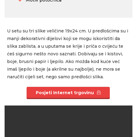
Motiv potočnica
U setu su tri slike veličine 19x24 cm. U predlošcima su i
manji dekorativni dijelovi koji se mogu iskoristiti da
slika zablista, a u uputama se krije i priča o cvijeću te
ćeš sigurno nešto novo saznati. Dobivaju se i kistovi,
boje, brusni papir i ljepilo. Ako možda kod kuće već
imaš ljepilo i boje (a akrilne su najbolje), ne mora se
naručiti cijeli set, nego samo predlošci slika.
Posjeti Internet trgovinu