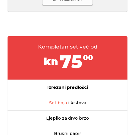
Kompletan set već od
75
00
kn
Izrezani predlošci
Set boja
i kistova
Ljepilo za drvo brzo
Brusni papir