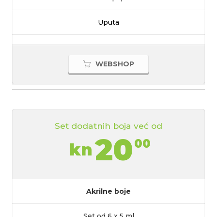
Uputa
WEBSHOP
Set dodatnih boja već od
20
00
kn
Akrilne boje
Set od 6 x 5 ml